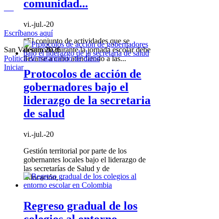
comunidad...
vi.-jul.-20
Escríbanos aquí
“El conjunto de actividades que se
desarrolle durante la jornada escolar debe
San Valentín 2026
llevarse a cabo atendiendo a las...
Política de tratamiento de datos
Iniciar
Protocolos de acción de
gobernadores bajo el
liderazgo de la secretaria
de salud
vi.-jul.-20
Gestión territorial por parte de los
gobernantes locales bajo el liderazgo de
las secretarías de Salud y de
Educación,...
Regreso gradual de los