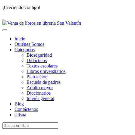
¡Creciendo contigo!
Toggle
navigation
Inicio
Quiénes Somos
Categorías
Bioseguridad
Didácticos
Textos escolares
Libros universitarios
Plan lector
Escuela de padres
Adulto mayor
Diccionarios
Interés general
Blog
Contáctenos
silisua