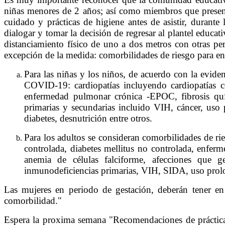
niñas menores de 2 años; así como miembros que present
cuidado y prácticas de higiene antes de asistir, durant
dialogar y tomar la decisión de regresar al plantel educa
distanciamiento físico de uno a dos metros con otras pe
excepción de la medida: comorbilidades de riesgo para en
Para las niñas y los niños, de acuerdo con la evide
COVID-19: cardiopatías incluyendo cardiopatías co
enfermedad pulmonar crónica -EPOC, fibrosis quíst
primarias y secundarias incluido VIH, cáncer, uso
diabetes, desnutrición entre otros.
Para los adultos se consideran comorbilidades de ri
controlada, diabetes mellitus no controlada, enfer
anemia de células falciforme, afecciones que g
inmunodeficiencias primarias, VIH, SIDA, uso prolo
Las mujeres en periodo de gestación, deberán tener en 
comorbilidad."
Espera la proxima semana "Recomendaciones de práctica d