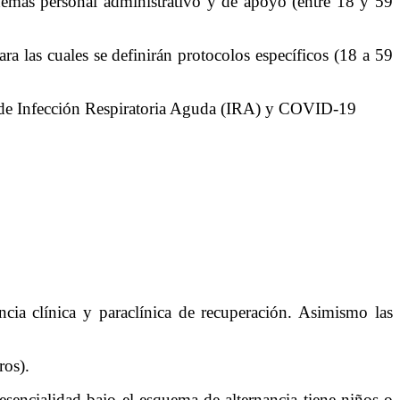
demás personal administrativo y de apoyo (entre 18 y 59
ra las cuales se definirán protocolos específicos (18 a 59
Infección Respiratoria Aguda (IRA) y COVID-19
ia clínica y paraclínica de recuperación. Asimismo las
ros).
sencialidad bajo el esquema de alternancia tiene niños o