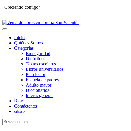
"Creciendo contigo"
Toggle
navigation
Inicio
Quiénes Somos
Categorías
Bioseguridad
Didácticos
Textos escolares
Libros universitarios
Plan lector
Escuela de padres
Adulto mayor
Diccionarios
Interés general
Blog
Contáctenos
silisua