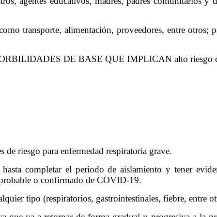
stros, agentes educativos, madres, padres comunitarios y 
como transporte, alimentación, proveedores, entre otros; pa
MORBILIDADES DE BASE QUE IMPLICAN alto riesgo de 
s de riesgo para enfermedad respiratoria grave.
ta completar el periodo de aislamiento y tener evidenc
o probable o confirmado de COVID-19.
ier tipo (respiratorios, gastrointestinales, fiebre, entre ot
que va a retornar de forma gradual y progresiva a la pre