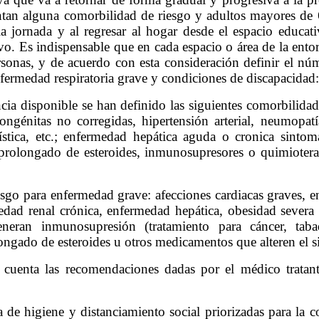
an alguna comorbilidad de riesgo y adultos mayores de 6
e la jornada y al regresar al hogar desde el espacio educa
tivo. Es indispensable que en cada espacio o área de la en
rsonas, y de acuerdo con esta consideración definir el nú
fermedad respiratoria grave y condiciones de discapacidad:
ncia disponible se han definido las siguientes comorbilid
ngénitas no corregidas, hipertensión arterial, neumopat
ica, etc.; enfermedad hepática aguda o cronica sintomat
 prolongado de esteroides, inmunosupresores o quimioterap
esgo para enfermedad grave: afecciones cardiacas graves, e
medad renal crónica, enfermedad hepática, obesidad sever
eneran inmunosupresión (tratamiento para cáncer, tab
ngado de esteroides u otros medicamentos que alteren el 
cuenta las recomendaciones dadas por el médico tratant
e higiene y distanciamiento social priorizadas para la c