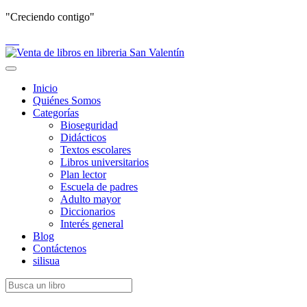
"Creciendo contigo"
Toggle
navigation
Inicio
Quiénes Somos
Categorías
Bioseguridad
Didácticos
Textos escolares
Libros universitarios
Plan lector
Escuela de padres
Adulto mayor
Diccionarios
Interés general
Blog
Contáctenos
silisua